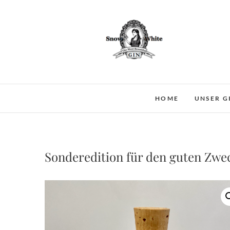
Skip
to
content
HOME
UNSER G
Sonderedition für den guten Zweck