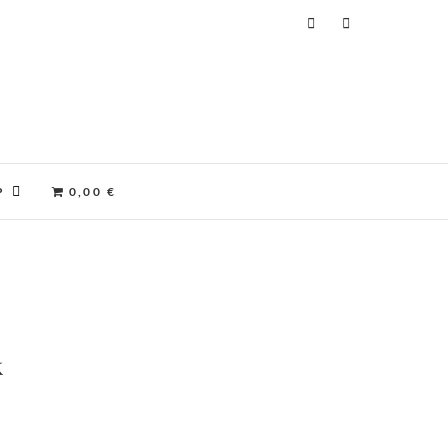
P
0,00 €
k