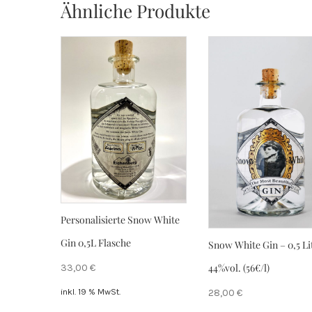
Ähnliche Produkte
Personalisierte Snow White
Gin 0,5L Flasche
Snow White Gin – 0,5 Li
44%vol. (56€/l)
33,00
€
inkl. 19 % MwSt.
28,00
€