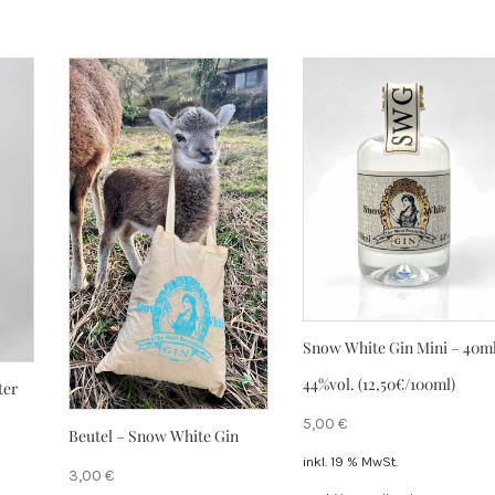
Snow White Gin Mini – 40m
44%vol. (12,50€/100ml)
ter
5,00
€
Beutel – Snow White Gin
inkl. 19 % MwSt.
3,00
€